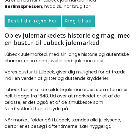
BerlinExpressen
, hvad du har brug for!
Bestil din rejse her
Ring til os
Oplev julemarkedets historie og magi med
en bustur til Lubeck julemarked
Lübeck Julemarked, med sin lange historie og autentiske
charme, er en sand juvel blandt julemarkeder.
Vores bustur til Lübeck, giver dig mulighed for at træde
ind i en verden af glitter og duftende krydderier.
Lübeck har et af de ældste julemarkeder, som stammer
helt tilbage fra 1648. Ud over at markedet er et af de
ældste, er det også et af de smukkeste som
Nordtyskland har at byde på.
Når mørket falder på i Lübeck, tændes alle julelysene,
derfor er et besøg i aftentimerne især hyggeligt.