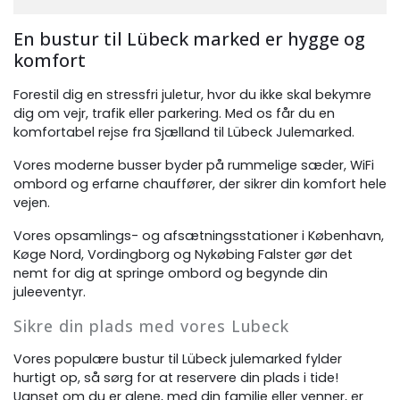
En bustur til Lübeck marked er hygge og
komfort
Forestil dig en stressfri juletur, hvor du ikke skal bekymre
dig om vejr, trafik eller parkering. Med os får du en
komfortabel rejse fra Sjælland til Lübeck Julemarked.
Vores moderne busser byder på rummelige sæder, WiFi
ombord og erfarne chauffører, der sikrer din komfort hele
vejen.
Vores opsamlings- og afsætningsstationer i København,
Køge Nord, Vordingborg og Nykøbing Falster gør det
nemt for dig at springe ombord og begynde din
juleeventyr.
Sikre din plads med vores Lubeck
Vores populære bustur til Lübeck julemarked fylder
hurtigt op, så sørg for at reservere din plads i tide!
Uanset om du er alene, med din familie eller venner, er