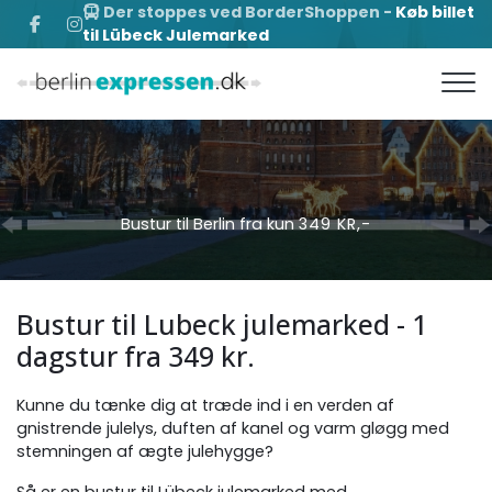
Gå
Der stoppes ved BorderShoppen -
Køb billet
til Lübeck Julemarked
til
hovedindhold
Bustur til Berlin fra kun
349 KR,-
Bustur til Lubeck julemarked - 1
dagstur fra 349 kr.
Kunne du tænke dig at træde ind i en verden af
gnistrende julelys, duften af kanel og varm gløgg med
stemningen af ægte julehygge?
Så er en bustur til Lübeck julemarked med