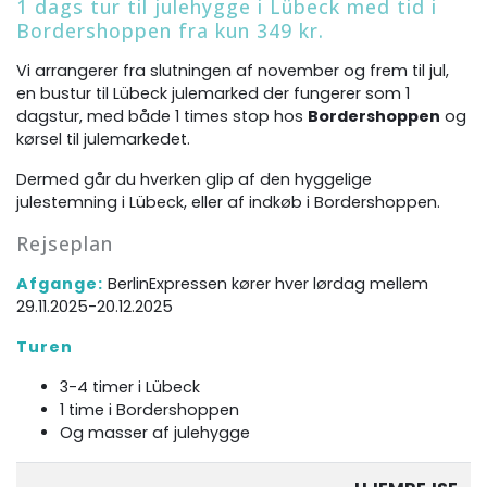
1 dags tur til julehygge i Lübeck med tid i
Bordershoppen fra kun 349 kr.
Vi arrangerer fra slutningen af november og frem til jul,
en bustur til Lübeck julemarked der fungerer som 1
dagstur, med både 1 times stop hos
Bordershoppen
og
kørsel til julemarkedet.
Dermed går du hverken glip af den hyggelige
julestemning i Lübeck, eller af indkøb i Bordershoppen.
Rejseplan
Afgange:
BerlinExpressen kører hver lørdag mellem
29.11.2025-20.12.2025
Turen
3-4 timer i Lübeck
1 time i Bordershoppen
Og masser af julehygge