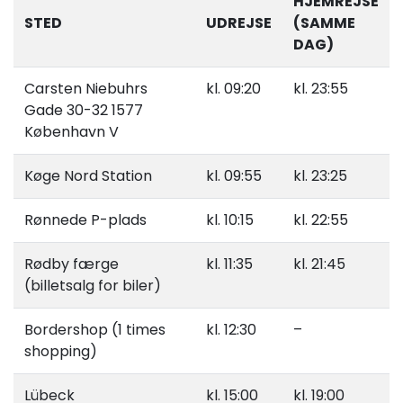
HJEMREJSE
STED
UDREJSE
(SAMME
DAG)
Carsten Niebuhrs
kl. 09:20
kl. 23:55
Gade 30-32 1577
København V
Køge Nord Station
kl. 09:55
kl. 23:25
Rønnede P-plads
kl. 10:15
kl. 22:55
Rødby færge
kl. 11:35
kl. 21:45
(billetsalg for biler)
Bordershop (1 times
kl. 12:30
–
shopping)
Lübeck
kl. 15:00
kl. 19:00